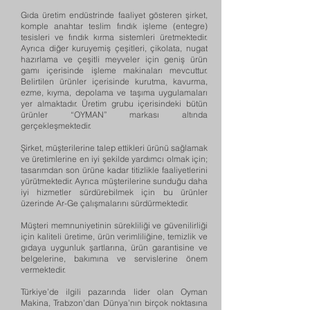
Gıda üretim endüstrinde faaliyet gösteren şirket,
komple anahtar teslim fındık işleme (entegre)
tesisleri ve fındık kırma sistemleri üretmektedir.
Ayrıca diğer kuruyemiş çeşitleri, çikolata, nugat
hazırlama ve çeşitli meyveler için geniş ürün
gamı içerisinde işleme makinaları mevcuttur.
Belirtilen ürünler içerisinde kurutma, kavurma,
ezme, kıyma, depolama ve taşıma uygulamaları
yer almaktadır. Üretim grubu içerisindeki bütün
ürünler “OYMAN” markası altında
gerçekleşmektedir.
Şirket, müşterilerine talep ettikleri ürünü sağlamak
ve üretimlerine en iyi şekilde yardımcı olmak için;
tasarımdan son ürüne kadar titizlikle faaliyetlerini
yürütmektedir. Ayrıca müşterilerine sunduğu daha
iyi hizmetler sürdürebilmek için bu ürünler
üzerinde Ar-Ge çalışmalarını sürdürmektedir.
Müşteri memnuniyetinin sürekliliği ve güvenilirliği
için kaliteli üretime, ürün verimliliğine, temizlik ve
gıdaya uygunluk şartlarına, ürün garantisine ve
belgelerine, bakımına ve servislerine önem
vermektedir.
Türkiye’de ilgili pazarında lider olan Oyman
Makina, Trabzon’dan Dünya’nın birçok noktasına