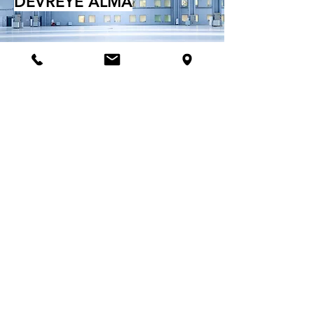
DEVREYE ALMA
BAKIM ONARIM
YEDEK PARÇA &
GARANTİ
İletişim