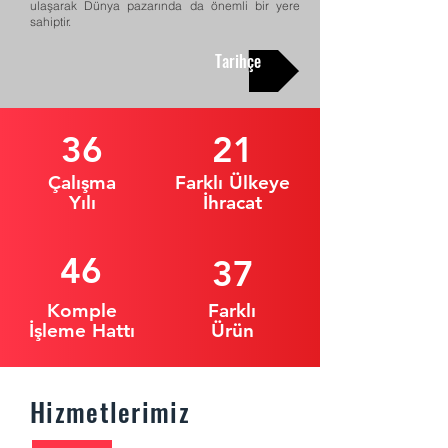
ulaşarak Dünya pazarında da önemli bir yere
sahiptir.
Tarihçe
36
21
Çalışma
Farklı Ülkeye
Yılı
İhracat
46
37
Komple
Farklı
İşleme Hattı
Ürün
Hizmetlerimiz