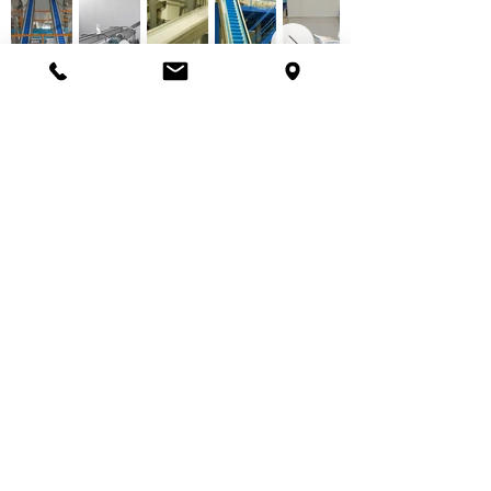
İlgili Ürünler
© 2020 Oyman Makina Ltd.
|
Trabzon
Gıda İşleme Makinaları
|
Hidrolik İş Makinaları
oyman@oyman.com.tr